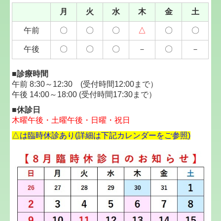
月
火
水
木
金
土
午前
〇
〇
〇
△
〇
〇
午後
〇
〇
〇
－
〇
－
■診療時間
午前
8:30～12:30 (受付時間12:00まで）
午後
14:00～18:00 (
受付時間17:30まで）
■休診日
木曜午後・土曜午後・日曜・祝日
△は臨時休診あり(詳細は下記カレンダーをご参照)